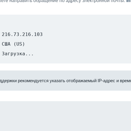
ете направить обращение по адресу электронной почты:
i
216.73.216.103
США (US)
Загрузка...
ддержки рекомендуется указать отображаемый IP-адрес и время