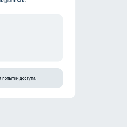
nfo@tnmk.ru
.
 попытки доступа.