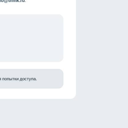
nfo@tnmk.ru
.
 попытки доступа.