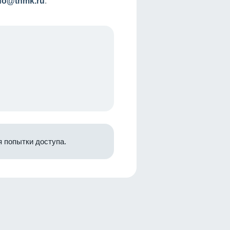
nfo@tnmk.ru
.
 попытки доступа.