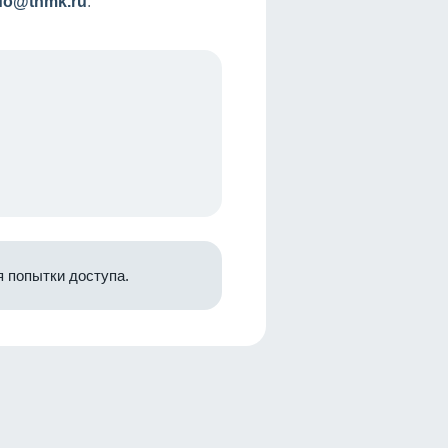
nfo@tnmk.ru
.
 попытки доступа.