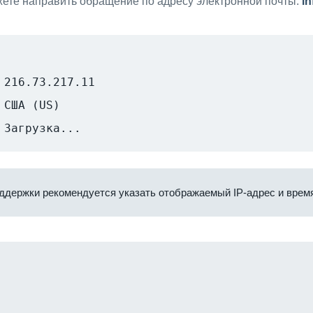
ете направить обращение по адресу электронной почты:
i
216.73.217.11
США (US)
Загрузка...
ддержки рекомендуется указать отображаемый IP-адрес и время