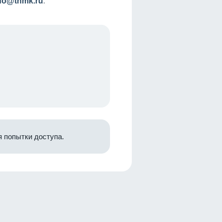
nfo@tnmk.ru
.
 попытки доступа.