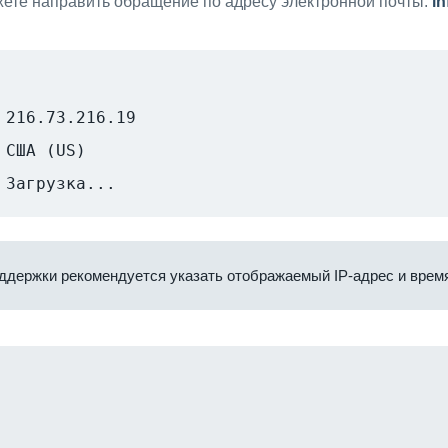
ете направить обращение по адресу электронной почты:
i
216.73.216.19
США (US)
Загрузка...
ддержки рекомендуется указать отображаемый IP-адрес и время